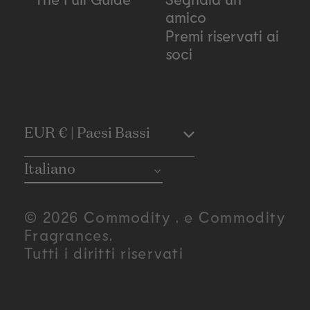
amico
Premi riservati ai
soci
C
EUR € | Paesi Bassi
o
Italiano
u
© 2026 Commodity . e Commodity
n
Fragrances.
Tutti i diritti riservati
t
r