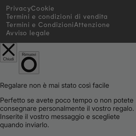
Privacy
Cookie
y
Termini e condizioni di vendita
/
Termini e Condizioni
Attenzione
Avviso legale
r
e
g
i
o
n