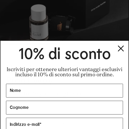
10% di sconto
02.09.26
How to Stack Scents the
Iscriviti per ottenere ulteriori vantaggi esclusivi
incluso il 10% di sconto sul primo ordine.
Right Way
Customize your fragrance.
1
2
3
...
17