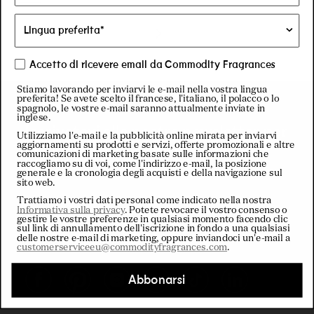
Accetto di ricevere email da Commodity Fragrances
Stiamo lavorando per inviarvi le e-mail nella vostra lingua
Newsletter
preferita! Se avete scelto il francese, l'italiano, il polacco o lo
spagnolo, le vostre e-mail saranno attualmente inviate in
inglese.
Iscrivetevi alla nostra newsletter per
Utilizziamo l'e-mail e la pubblicità online mirata per inviarvi
ottenere uno sconto del 10% sul
aggiornamenti su prodotti e servizi, offerte promozionali e altre
comunicazioni di marketing basate sulle informazioni che
primo ordine.
raccogliamo su di voi, come l'indirizzo e-mail, la posizione
generale e la cronologia degli acquisti e della navigazione sul
sito web.
Trattiamo i vostri dati personal come indicato nella nostra
Informativa sulla privacy
. Potete revocare il vostro consenso o
gestire le vostre preferenze in qualsiasi momento facendo clic
E-mail
sul link di annullamento dell'iscrizione in fondo a una qualsiasi
delle nostre e-mail di marketing, oppure inviandoci un'e-mail a
customerserviceeu@commodityfragrances.com
.
Abbonarsi
Facebook
Pinterest
Instagram
YouTube
TikTok
LinkedIn