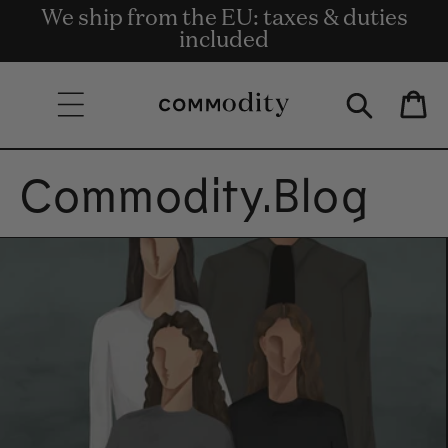
Consegna gratuita per ordini superiori
We ship from the EU: taxes & duties
Get rewards for shopping with
Skip to content
Commodity.Circle
included
a 135€.
Bag
Commodity.Blog