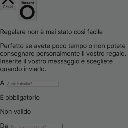
e
g
i
o
n