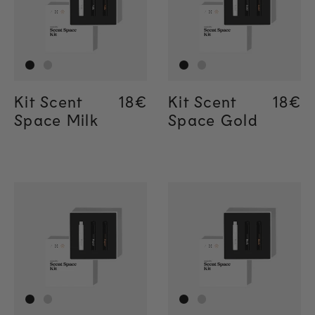
Kit Scent
Regular price
18€
Regular price
18€
Kit Scent
Regul
18€
Regul
18€
Space Milk
Space Gold