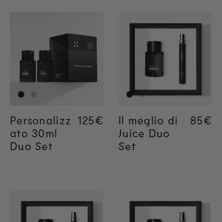
Personalizz
Regular price
125€
Il meglio di
Regul
85€
Regul
85€
ato 30ml
Juice Duo
Duo Set
Set