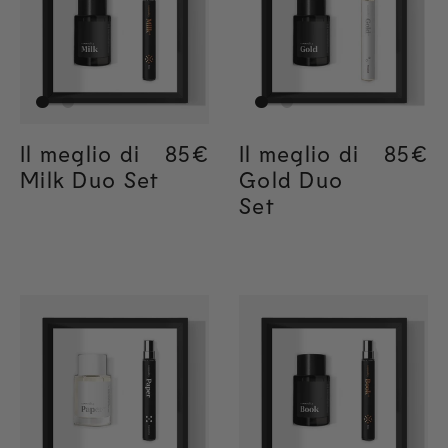
Il meglio di
Regular price
85€
Regular price
85€
Il meglio di
Regul
85€
Regul
85€
Milk Duo Set
Gold Duo
Set