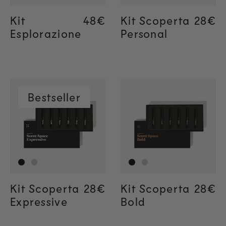
Kit
Regular price
48€
Regular price
48€
Kit Scoperta
Regul
28€
Regul
28€
Esplorazione
Personal
Bestseller
Kit Scoperta
Regular price
28€
Regular price
28€
Kit Scoperta
Regul
28€
Regul
28€
Expressive
Bold