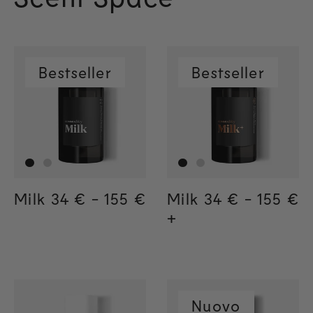
Bestseller
Bestseller
Milk
Regular price
34 €
-
155 €
Regular price
155€
Regular price
34€
Milk
Regular price
34 €
-
155 €
Regula
155€
Regul
34€
+
Nuovo