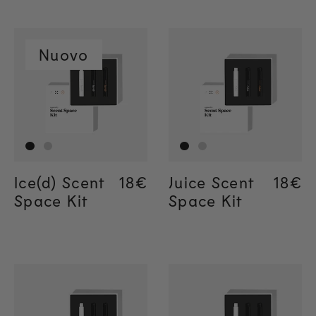
Nuovo
Ice(d) Scent
Regular price
18€
Regular price
18€
Juice Scent
Regul
18€
Regul
18€
Space Kit
Space Kit