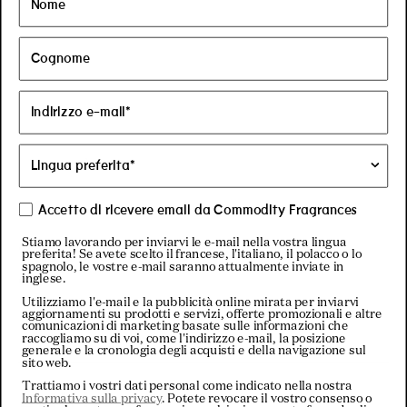
Accetto di ricevere email da Commodity Fragrances
Stiamo lavorando per inviarvi le e-mail nella vostra lingua
Velv
Regular price
34 €
-
155 €
Regular price
155€
Regular price
34€
preferita! Se avete scelto il francese, l'italiano, il polacco o lo
spagnolo, le vostre e-mail saranno attualmente inviate in
et-
inglese.
Utilizziamo l'e-mail e la pubblicità online mirata per inviarvi
aggiornamenti su prodotti e servizi, offerte promozionali e altre
comunicazioni di marketing basate sulle informazioni che
raccogliamo su di voi, come l'indirizzo e-mail, la posizione
generale e la cronologia degli acquisti e della navigazione sul
sito web.
Trattiamo i vostri dati personal come indicato nella nostra
Editions
Informativa sulla privacy
. Potete revocare il vostro consenso o