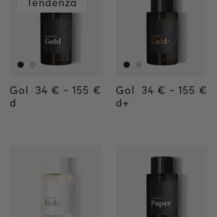
Tendenza
Gol
Regular price
34 €
-
155 €
Regular price
155€
Regular price
34€
Gol
Regular price
34 €
-
155 €
Regula
155€
Regul
34€
d
d+