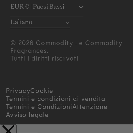
C
EUR € | Paesi Bassi
o
Italiano
u
© 2026 Commodity . e Commodity
n
Fragrances.
Tutti i diritti riservati
t
r
Privacy
Cookie
y
Termini e condizioni di vendita
/
Termini e Condizioni
Attenzione
Avviso legale
r