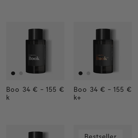
Boo
Regular price
34 €
-
155 €
Regular price
155€
Regular price
34€
Boo
Regular price
34 €
-
155 €
Regula
155€
Regul
34€
k
k+
Bestseller