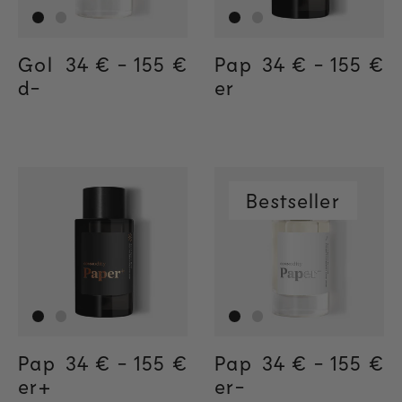
Gol
Regular price
34 €
-
155 €
Regular price
155€
Regular price
34€
Pap
Regular price
34 €
-
155 €
Regula
155€
Regul
34€
d-
er
Bestseller
Pap
Regular price
34 €
-
155 €
Regular price
155€
Regular price
34€
Pap
Regular price
34 €
-
155 €
Regula
155€
Regul
34€
er+
er-