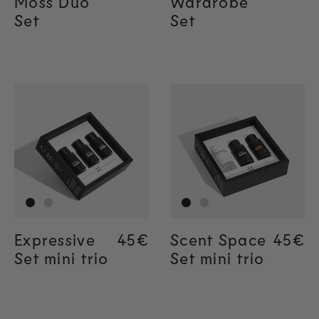
Moss Duo
Wardrobe
Set
Set
Expressive
Regular price
45€
Scent Space
Regul
45€
Set mini trio
Set mini trio