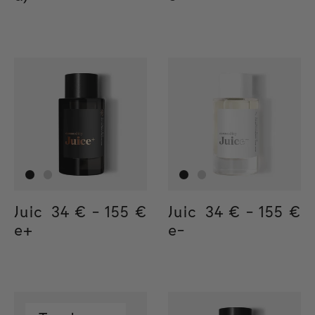
Juic
Regular price
34 €
-
155 €
Regular price
155€
Regular price
34€
Juic
Regular price
34 €
-
155 €
Regula
155€
Regul
34€
e+
e-