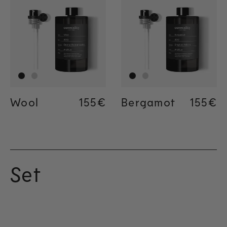
Wool
Regular price
155€
Bergamot
Regula
155€
Set