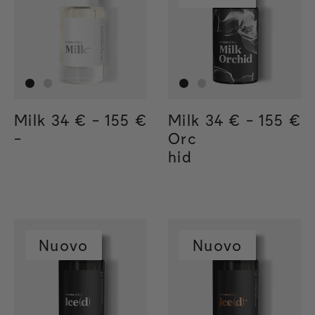
Milk
Regular price
34 €
-
155 €
Regular price
155€
Regular price
34€
Milk
Regular price
34 €
-
155 €
Regula
155€
Regul
34€
-
Orc
hid
Nuovo
Nuovo