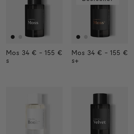
Mos
Regular price
34 €
-
155 €
Regular price
155€
Regular price
34€
Mos
Regular price
34 €
-
155 €
Regula
155€
Regul
34€
s
s+