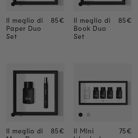
Il meglio di
Regular price
85€
Il meglio di
Regul
85€
Paper Duo
Book Duo
Set
Set
Il meglio di
Regular price
85€
Regular price
85€
Il Mini
Regul
75€