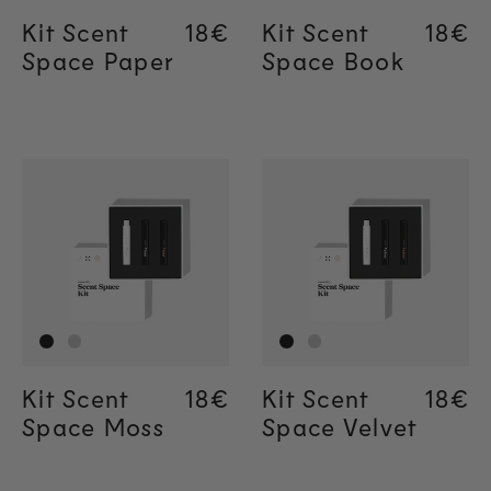
Kit Scent
Regular price
18€
Regular price
18€
Kit Scent
Regul
18€
Regul
18€
Space Paper
Space Book
Kit Scent
Regular price
18€
Regular price
18€
Kit Scent
Regul
18€
Regul
18€
Space Moss
Space Velvet