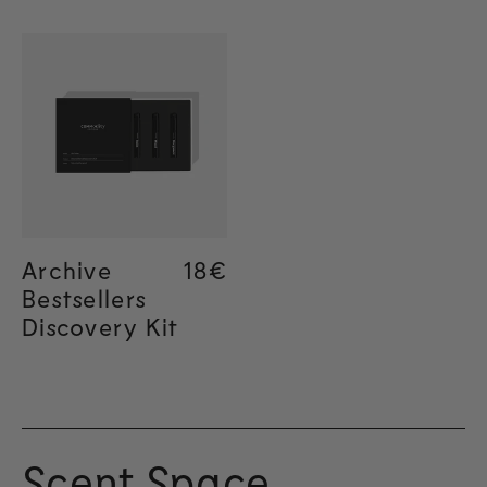
Archive
Regular price
18€
Bestsellers
Discovery Kit
Scent Space