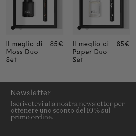
Il meglio di
Regular price
85€
Regular price
85€
Il meglio di
Regul
85€
Moss Duo
Paper Duo
Set
Set
Newsletter
Iscrivetevi alla nostra newsletter per
ottenere uno sconto del 10% sul
primo ordine.