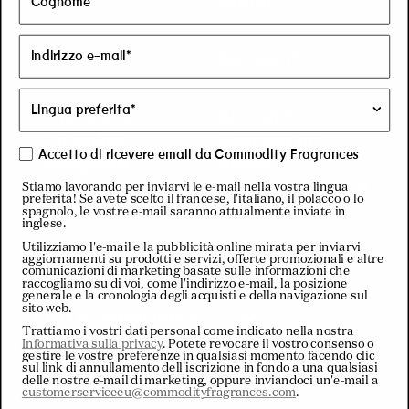
Eventi
Imparare
Account
Chi siamo
Account
La guida
Segnala un
Accetto di ricevere email da Commodity Fragrances
completa
amico
Premi riservati ai
Stiamo lavorando per inviarvi le e-mail nella vostra lingua
preferita! Se avete scelto il francese, l'italiano, il polacco o lo
soci
spagnolo, le vostre e-mail saranno attualmente inviate in
inglese.
Utilizziamo l'e-mail e la pubblicità online mirata per inviarvi
aggiornamenti su prodotti e servizi, offerte promozionali e altre
comunicazioni di marketing basate sulle informazioni che
raccogliamo su di voi, come l'indirizzo e-mail, la posizione
generale e la cronologia degli acquisti e della navigazione sul
C
sito web.
EUR € | Paesi Bassi
Trattiamo i vostri dati personal come indicato nella nostra
Informativa sulla privacy
. Potete revocare il vostro consenso o
o
gestire le vostre preferenze in qualsiasi momento facendo clic
Italiano
sul link di annullamento dell'iscrizione in fondo a una qualsiasi
delle nostre e-mail di marketing, oppure inviandoci un'e-mail a
customerserviceeu@commodityfragrances.com
.