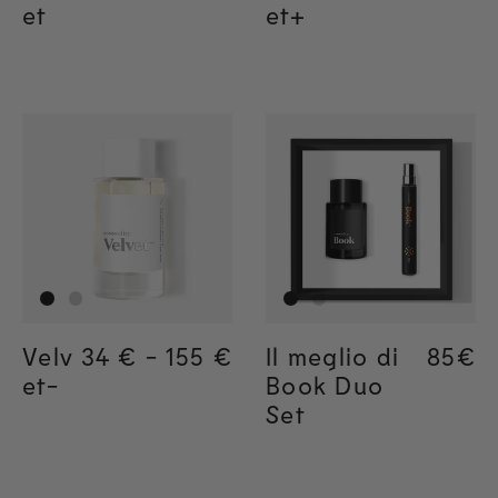
et
et+
Velv
Regular price
34 €
-
155 €
Regular price
155€
Regular price
34€
Il meglio di
Regul
85€
et-
Book Duo
Set