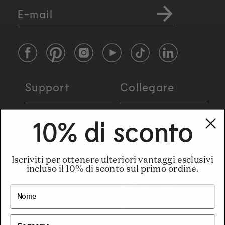
E-mail
Facebook
Pinterest
Instagram
YouTube
TikTok
LinkedIn
Support
Collegare
Contattaci
Localizzatore di
10% di sconto
negozi
FAQ
Negozio
Spedizione
monomarca di
Restituzioni e
Iscriviti per ottenere ulteriori vantaggi esclusivi
incluso il 10% di sconto sul primo ordine.
New York
rimborsi
All'ingrosso
Stampa e affiliati
Carriere