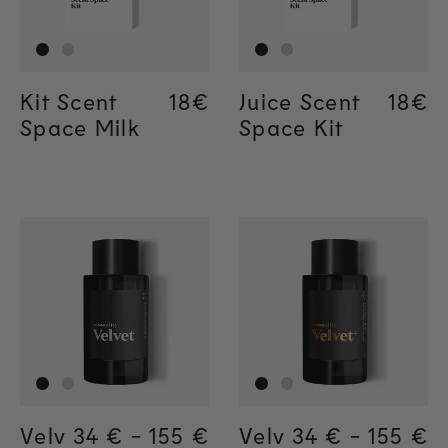
Kit Scent
Regular price
18€
Regular price
18€
Juice Scent
Regul
18€
Regul
18€
Space Milk
Space Kit
Velv
Regular price
34 €
-
155 €
Regular price
155€
Regular price
34€
Velv
Regular price
34 €
-
155 €
Regula
155€
Regul
34€