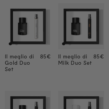
Il meglio di
Regular price
85€
Regular price
85€
Il meglio di
Regul
85€
Regul
85€
Gold Duo
Milk Duo Set
Set