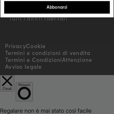
u
© 2026 Commodity . e Commodity
Abbonarsi
n
Fragrances.
Tutti i diritti riservati
t
r
Privacy
Cookie
y
Termini e condizioni di vendita
/
Termini e Condizioni
Attenzione
Avviso legale
r
e
g
i