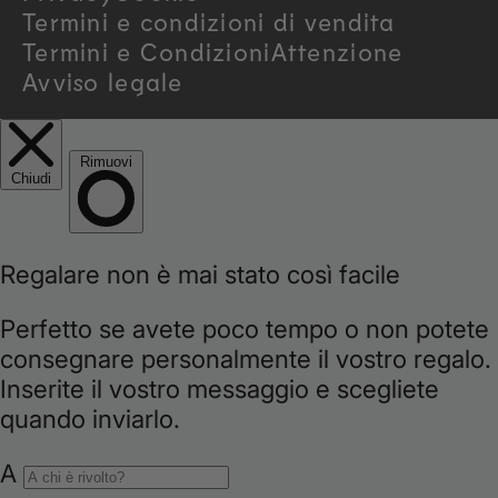
y
Termini e condizioni di vendita
/
Termini e Condizioni
Attenzione
Avviso legale
r
e
g
i
o
n