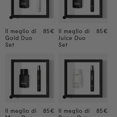
Il meglio di
Regular price
85€
Regular price
85€
Il meglio di
Regular
85€
Regular
85€
Gold Duo
Juice Duo
Set
Set
Il meglio di
Regular price
85€
Regular price
85€
Il meglio di
Regular
85€