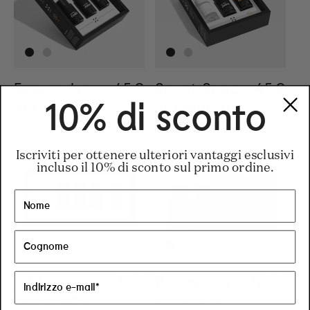
Expressive
Regular price
45€
Scent Space
Regular
45€
Set mini trio
Set mini trio
10% di sconto
Iscriviti per ottenere ulteriori vantaggi esclusivi
incluso il 10% di sconto sul primo ordine.
Il Mini
Regular price
75€
Personalizz
Regular
125€
Wardrobe
ato 30ml