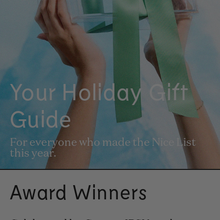
Your Holiday Gift
Guide
For everyone who made the Nice List
this year.
Award Winners