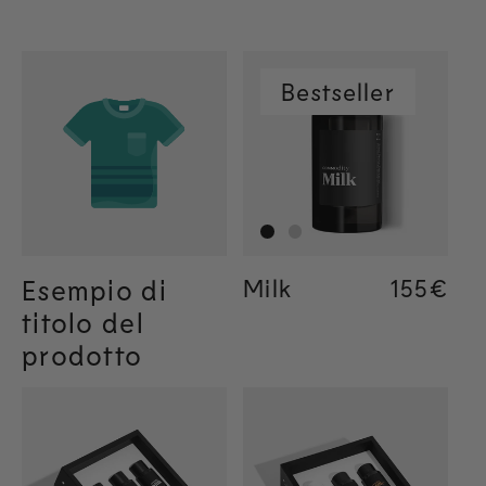
Bestseller
Esempio di
Milk
Regular
155€
Regular
155€
Regular
34€
titolo del
prodotto