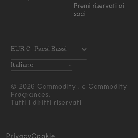
Premi riservati ai
soci
C
EUR € | Paesi Bassi
o
Italiano
u
© 2026 Commodity . e Commodity
n
Fragrances.
Tutti i diritti riservati
t
r
Privacy
Cookie