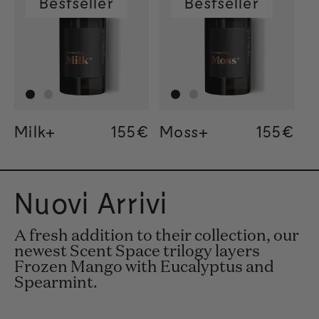
Bestseller
Bestseller
Milk+
Regular price
155€
Regular price
155€
Regular price
34€
Moss+
Regular
155€
Regular
155€
Regular
34€
Nuovi Arrivi
A fresh addition to their collection, our
newest Scent Space trilogy layers
Frozen Mango with Eucalyptus and
Spearmint.