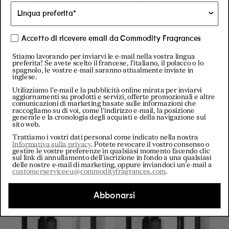
Set
Duo Set
Accetto di ricevere email da Commodity Fragrances
Stiamo lavorando per inviarvi le e-mail nella vostra lingua
preferita! Se avete scelto il francese, l'italiano, il polacco o lo
spagnolo, le vostre e-mail saranno attualmente inviate in
inglese.
Utilizziamo l'e-mail e la pubblicità online mirata per inviarvi
aggiornamenti su prodotti e servizi, offerte promozionali e altre
comunicazioni di marketing basate sulle informazioni che
raccogliamo su di voi, come l'indirizzo e-mail, la posizione
generale e la cronologia degli acquisti e della navigazione sul
sito web.
Il meglio di
Regular price
85€
Regular price
85€
Il meglio di
Regular
85€
Trattiamo i vostri dati personal come indicato nella nostra
Milk Duo Set
Book Duo
Informativa sulla privacy
. Potete revocare il vostro consenso o
gestire le vostre preferenze in qualsiasi momento facendo clic
Set
sul link di annullamento dell'iscrizione in fondo a una qualsiasi
delle nostre e-mail di marketing, oppure inviandoci un'e-mail a
customerserviceeu@commodityfragrances.com
.
Abbonarsi