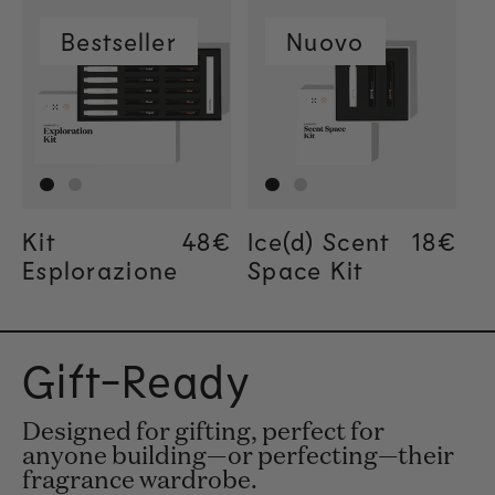
Bestseller
Nuovo
Kit
Regular price
48€
Regular price
48€
Ice(d) Scent
Regula
18€
Regula
18€
Esplorazione
Space Kit
Gift-Ready
Designed for gifting, perfect for
anyone building—or perfecting—their
fragrance wardrobe.