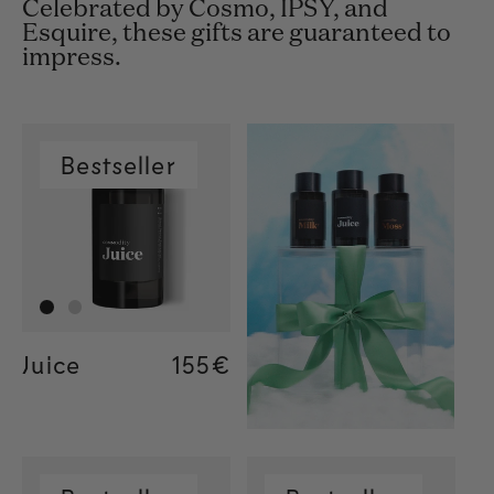
Celebrated by Cosmo, IPSY, and
Esquire, these gifts are guaranteed to
impress.
Bestseller
Juice
Regular price
155€
Regular price
155€
Regular price
34€