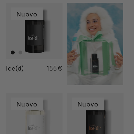
Nuovo
Ice(d)
Regular price
155€
Regular price
155€
Regular price
34€
Nuovo
Nuovo