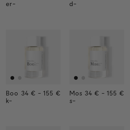
er-
d-
Boo
Regular price
34 €
-
155 €
Regular price
155€
Regular price
34€
Mos
Regular price
34 €
-
155 €
Regula
155€
Regul
34€
k-
s-