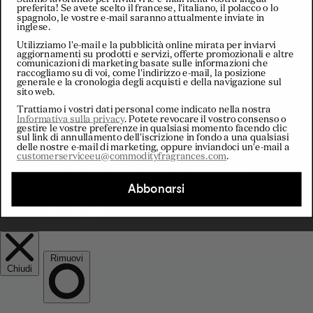
preferita! Se avete scelto il francese, l'italiano, il polacco o lo
u
spagnolo, le vostre e-mail saranno attualmente inviate in
inglese.
© 2026 Commodity . e Commodity
Utilizziamo l'e-mail e la pubblicità online mirata per inviarvi
n
Fragrances.
aggiornamenti su prodotti e servizi, offerte promozionali e altre
comunicazioni di marketing basate sulle informazioni che
Tutti i diritti riservati
raccogliamo su di voi, come l'indirizzo e-mail, la posizione
t
generale e la cronologia degli acquisti e della navigazione sul
sito web.
Trattiamo i vostri dati personal come indicato nella nostra
r
Informativa sulla privacy
. Potete revocare il vostro consenso o
gestire le vostre preferenze in qualsiasi momento facendo clic
sul link di annullamento dell'iscrizione in fondo a una qualsiasi
Privacy
Cookie
delle nostre e-mail di marketing, oppure inviandoci un'e-mail a
y
customerserviceeu@commodityfragrances.com
.
Termini e condizioni di vendita
/
Termini e Condizioni
Attenzione
Abbonarsi
Avviso legale
r
e
g