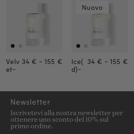
Nuovo
Velv
Regular price
34 €
-
155 €
Regular price
155€
Regular price
34€
Ice(
Regular price
34 €
-
155 €
Regula
155€
Regul
34€
et-
d)-
Newsletter
Iscrivetevi alla nostra newsletter per
ottenere uno sconto del 10% sul
primo ordine.