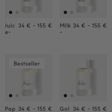
Juic
Regular price
34 €
-
155 €
Regular price
155€
Regular price
34€
Milk
Regular price
34 €
-
155 €
Regula
155€
Regul
34€
e-
-
Bestseller
Pap
Regular price
34 €
-
155 €
Regular price
155€
Regular price
34€
Gol
Regular price
34 €
-
155 €
Regula
155€
Regul
34€