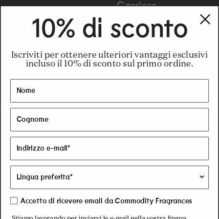
Carriere
Eventi
10% di sconto
Imparare
Account
Iscriviti per ottenere ulteriori vantaggi esclusivi
incluso il 10% di sconto sul primo ordine.
Chi siamo
Account
La guida
Segnala un
completa
amico
Premi riservati ai
soci
C
EUR € | Paesi Bassi
Accetto di ricevere email da Commodity Fragrances
o
Italiano
Stiamo lavorando per inviarvi le e-mail nella vostra lingua