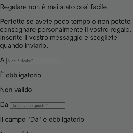
i
o
n