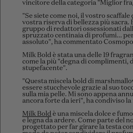
vincitore della categoria "Miglior fr
"Se siete come noi, il vostro scaffal
vostra riserva di bellezza più sacra.
gruppo di redattori ossessionati da
spruzzato centinaia di profumi... per
assoluto", ha commentato Cosmopol
Milk Bold è stata una delle 19 fragr
come la più "degna di complimenti, 
stupefacente".
"Questa miscela bold di marshmallow
essere stucchevole grazie al suo to
sulla mia pelle. Mi sono appena annus
ancora forte da ieri", ha condiviso l
Milk Bold
è una miscela dolce e fum
e legna da ardere. Come parte del no
progettato per far girare la testa con