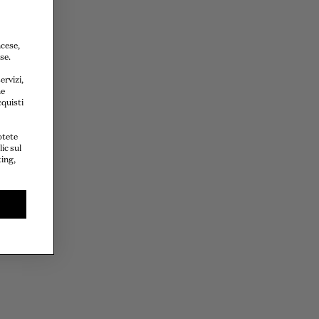
ncese,
se.
ervizi,
he
cquisti
otete
ic sul
ting,