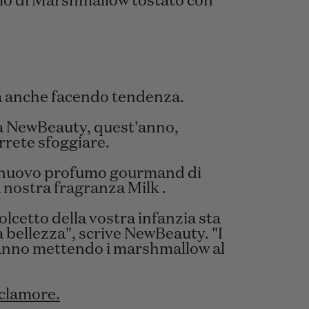
mo di Marshmallow tostato con
sta anche facendo tendenza.
za NewBeauty, quest'anno,
rrete sfoggiare.
il nuovo profumo gourmand di
 nostra fragranza Milk .
olcetto della vostra infanzia sta
a bellezza", scrive NewBeauty. "I
anno mettendo i marshmallow al
 clamore.