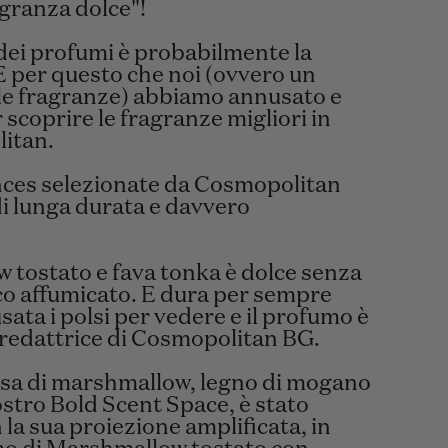
agranza dolce"!
e dei profumi è probabilmente la
 È per questo che noi (ovvero un
lle fragranze) abbiamo annusato e
 scoprire le fragranze migliori in
itan.
ances selezionate da Cosmopolitan
di lunga durata e davvero
 tostato e fava tonka è dolce senza
cco affumicato. E dura per sempre
ata i polsi per vedere e il profumo è
a redattrice di Cosmopolitan BG.
osa di marshmallow, legno di mogano
stro Bold Scent Space, è stato
 la sua proiezione amplificata, in