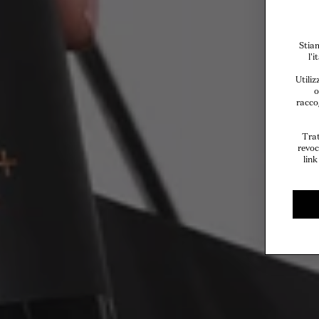
Stiam
l'
Utiliz
o
raccog
Trat
revoc
link