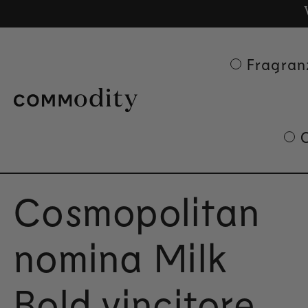
Ge
C
Skip to content
Fragran
Cosmopolitan
nomina Milk
Bold vincitore