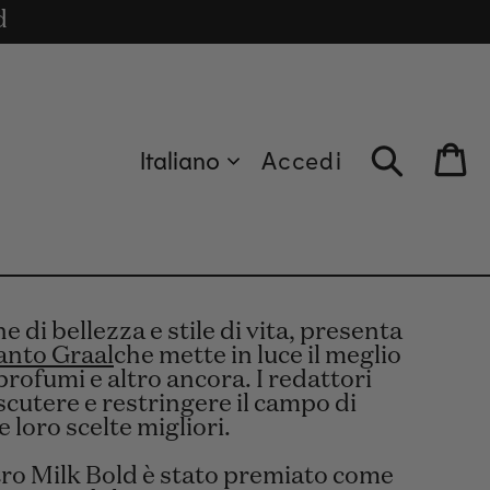
cle
€.
d
Italiano
Accedi
Bag
 di bellezza e stile di vita, presenta
Santo Graal
che mette in luce il meglio
i profumi e altro ancora. I redattori
scutere e restringere il campo di
e loro scelte migliori.
tro Milk Bold è stato premiato come