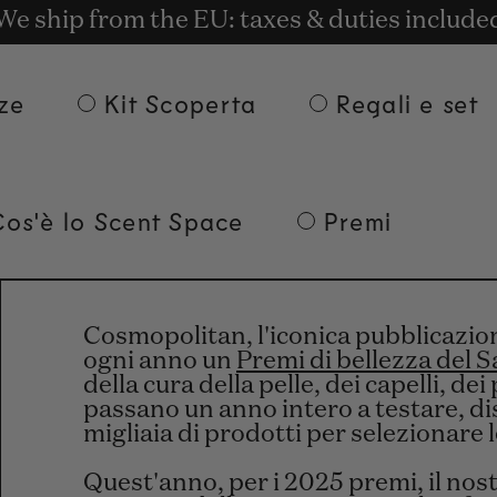
t rewards for shopping with Commodity.Cir
onsegna gratuita per ordini superiori a 135
We ship from the EU: taxes & duties include
ze
Kit Scoperta
Regali e set
Cos'è lo Scent Space
Premi
Cosmopolitan, l'iconica pubblicazione
ogni anno un
Premi di bellezza del 
della cura della pelle, dei capelli, de
passano un anno intero a testare, di
migliaia di prodotti per selezionare l
Quest'anno, per i 2025 premi, il nos