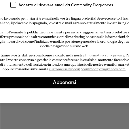
Accetto di ricevere email da Commodity Fragrances
o lavorando per inviarvi le e-mail nella vostra lingua preferita! Se avete scelto il fra
italiano, il polacco o lo spagnolo, le vostre e-mail saranno attualmente inviate in ingle
ziamo l'e-mail e la pubblicità online mirata per inviarvi aggiornamenti su prodotti e s
fferte promozionali e altre comunicazioni di marketing basate sulle informazioni c
liamo su di voi, come l'indirizzo e-mail, la posizione generale e la cronologia degli a
e della navigazione sul sito web.
tiamo i vostri dati personal come indicato nella nostra
Informativa sulla privacy
. P
are il vostro consenso o gestire le vostre preferenze in qualsiasi momento facendo cl
 di annullamento dell'iscrizione in fondo a una qualsiasi delle nostre e-mail di marke
oppure inviandoci un'e-mail a
customerserviceeu@commodityfragrances.com
.
Abbonarsi