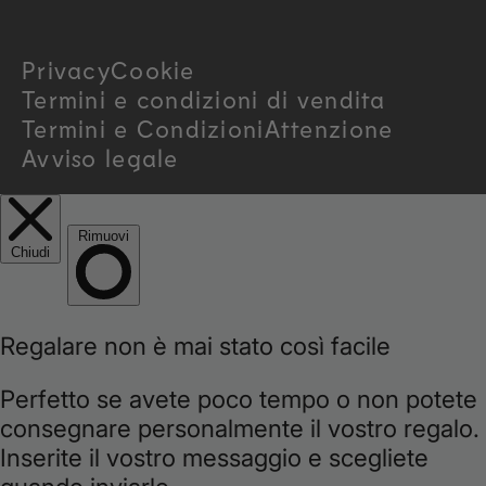
r
Privacy
Cookie
y
Termini e condizioni di vendita
/
Termini e Condizioni
Attenzione
Avviso legale
r
e
g
i
o
n