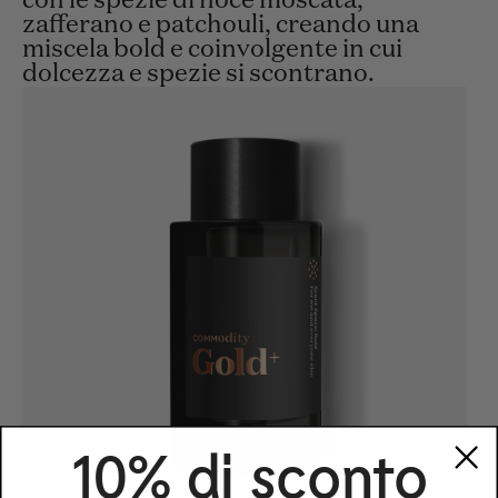
con le spezie di noce moscata,
zafferano e patchouli, creando una
miscela bold e coinvolgente in cui
dolcezza e spezie si scontrano.
10% di sconto