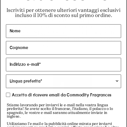
Iscriviti per ottenere ulteriori vantaggi esclusivi
incluso il 10% di sconto sul primo ordine.
Non siete sicuri di quale sia quello che
fa per voi? Provateli tutti con il nostro
Kit Scent Space Gold
-Il modo perfetto
per esplorare prima di impegnarsi in un
flacone intero.
Accetto di ricevere email da Commodity Fragrances
Stiamo lavorando per inviarvi le e-mail nella vostra lingua
preferita! Se avete scelto il francese, l'italiano, il polacco o lo
spagnolo, le vostre e-mail saranno attualmente inviate in
inglese.
Utilizziamo l'e-mail e la pubblicità online mirata per inviarvi