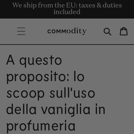
Consegna gratuita per ordini superiori
We ship from the EU: taxes & duties
Get rewards for shopping with
Skip to content
Commodity.Circle
included
a 135€.
Bag
A questo
proposito: lo
scoop sull'uso
della vaniglia in
profumeria