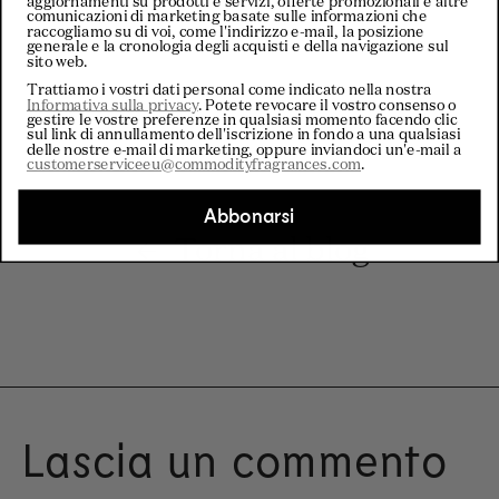
aggiornamenti su prodotti e servizi, offerte promozionali e altre
comunicazioni di marketing basate sulle informazioni che
raccogliamo su di voi, come l'indirizzo e-mail, la posizione
generale e la cronologia degli acquisti e della navigazione sul
sito web.
Trattiamo i vostri dati personal come indicato nella nostra
Informativa sulla privacy
. Potete revocare il vostro consenso o
gestire le vostre preferenze in qualsiasi momento facendo clic
sul link di annullamento dell'iscrizione in fondo a una qualsiasi
delle nostre e-mail di marketing, oppure inviandoci un'e-mail a
customerserviceeu@commodityfragrances.com
.
Abbonarsi
Torna al blog
Lascia un commento