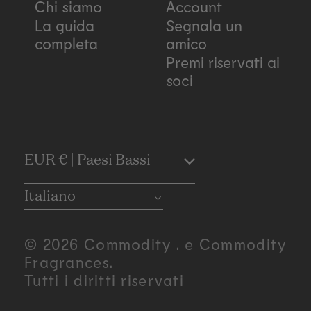
Chi siamo
Account
La guida
Segnala un
completa
amico
Premi riservati ai
soci
C
EUR € | Paesi Bassi
o
Italiano
u
© 2026 Commodity . e Commodity
n
Fragrances.
Tutti i diritti riservati
t