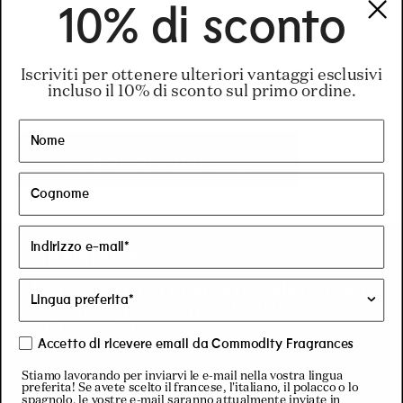
10% di sconto
I commenti devono essere approvati prima di
Iscriviti per ottenere ulteriori vantaggi esclusivi
essere pubblicati.
incluso il 10% di sconto sul primo ordine.
Newsletter
Iscrivetevi alla nostra newsletter per
ottenere uno sconto del 10% sul
primo ordine.
Accetto di ricevere email da Commodity Fragrances
Stiamo lavorando per inviarvi le e-mail nella vostra lingua
preferita! Se avete scelto il francese, l'italiano, il polacco o lo
spagnolo, le vostre e-mail saranno attualmente inviate in