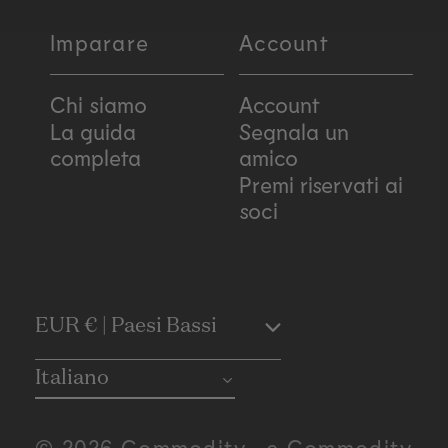
Imparare
Account
Chi siamo
Account
La guida
Segnala un
completa
amico
Premi riservati ai
soci
C
EUR € | Paesi Bassi
o
Italiano
u
© 2026 Commodity . e Commodity