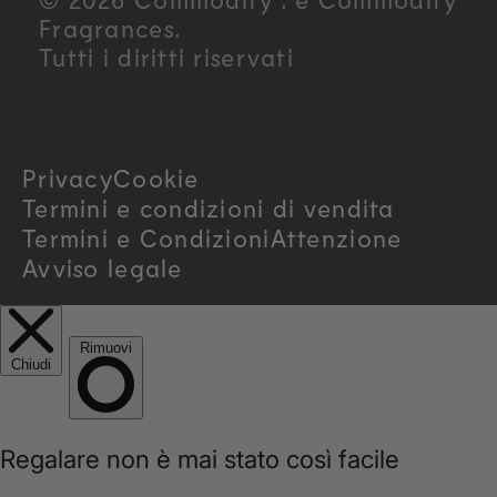
n
Fragrances.
Tutti i diritti riservati
t
r
Privacy
Cookie
y
Termini e condizioni di vendita
/
Termini e Condizioni
Attenzione
Avviso legale
r
e
g
i