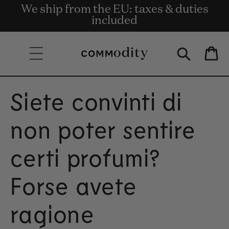
Consegna gratuita per ordini superiori
We ship from the EU: taxes & duties
Get rewards for shopping with
Skip to content
Commodity.Circle
included
a 135€.
Bag
Siete convinti di
non poter sentire
certi profumi?
Forse avete
ragione