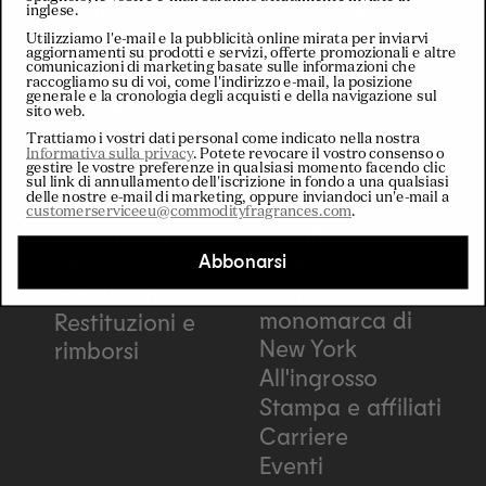
E-mail
inglese.
Utilizziamo l'e-mail e la pubblicità online mirata per inviarvi
aggiornamenti su prodotti e servizi, offerte promozionali e altre
comunicazioni di marketing basate sulle informazioni che
raccogliamo su di voi, come l'indirizzo e-mail, la posizione
generale e la cronologia degli acquisti e della navigazione sul
Facebook
Pinterest
Instagram
YouTube
TikTok
LinkedIn
sito web.
Trattiamo i vostri dati personal come indicato nella nostra
Informativa sulla privacy
. Potete revocare il vostro consenso o
Support
Collegare
gestire le vostre preferenze in qualsiasi momento facendo clic
sul link di annullamento dell'iscrizione in fondo a una qualsiasi
delle nostre e-mail di marketing, oppure inviandoci un'e-mail a
customerserviceeu@commodityfragrances.com
.
Contattaci
Localizzatore di
negozi
FAQ
Abbonarsi
Negozio
Spedizione
monomarca di
Restituzioni e
New York
rimborsi
All'ingrosso
Stampa e affiliati
Carriere
Eventi