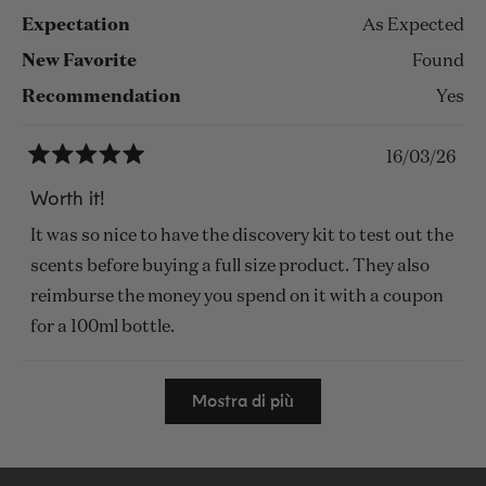
Expectation
As Expected
New Favorite
Found
Recommendation
Yes
16/03/26
Valutato
5
Worth it!
su
5
It was so nice to have the discovery kit to test out the
stelle
scents before buying a full size product. They also
reimburse the money you spend on it with a coupon
for a 100ml bottle.
Caricamento...
Mostra di più