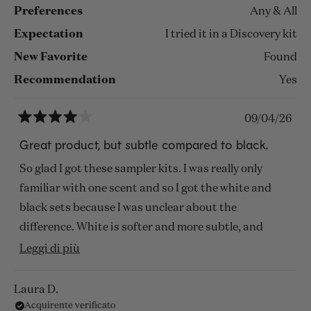
recensione
Another big plus is the longevity – the fragrances
Preferences
Any & All
last well on the skin, which makes the overall
Expectation
I tried it in a Discovery kit
experience even more satisfying.
New Favorite
Found
Overall, a well-curated collection that invites you to
Recommendation
Yes
explore and discover your favorites.
09/04/26
Valutato
4
Great product, but subtle compared to black.
su
5
So glad I got these sampler kits. I was really only
stelle
familiar with one scent and so I got the white and
black sets because I was unclear about the
difference. White is softer and more subtle, and
black is more loud and bold. The scents are
Scopri
Leggi di più
essentially the same and are named as such. I liked
di
almost all of them. Now I’ve got to get big bottles of
più
Laura D.
some new favorites.
Acquirente verificato
su