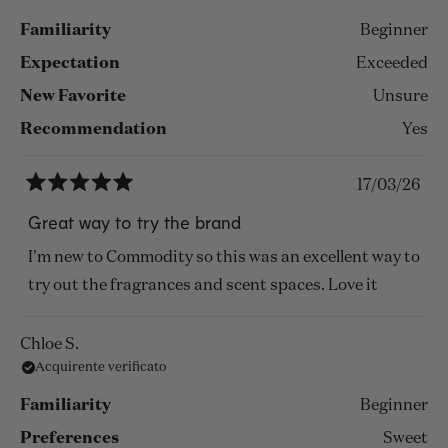
questa
Familiarity
Beginner
recensione
Expectation
Exceeded
New Favorite
Unsure
Recommendation
Yes
17/03/26
Valutato
5
Great way to try the brand
su
5
I'm new to Commodity so this was an excellent way to
stelle
try out the fragrances and scent spaces. Love it
Chloe S.
Acquirente verificato
Familiarity
Beginner
Preferences
Sweet