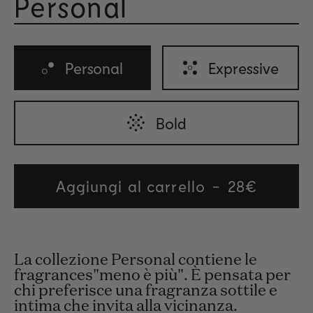
Personal
Valuta
Personal
Expressive
Bold
Aggiungi al carrello
Regular
28€
price
La collezione Personal contiene le
fragrances"meno è più". È pensata per
chi preferisce una fragranza sottile e
intima che invita alla vicinanza.