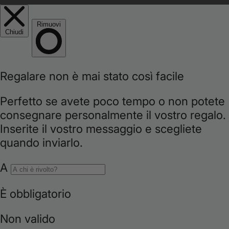
r
e
g
i
o
n