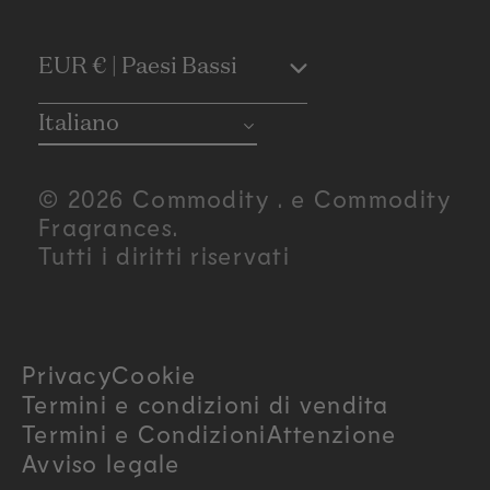
C
EUR € | Paesi Bassi
o
Italiano
u
© 2026 Commodity . e Commodity
n
Fragrances.
Tutti i diritti riservati
t
r
Privacy
Cookie
y
Termini e condizioni di vendita
/
Termini e Condizioni
Attenzione
Avviso legale