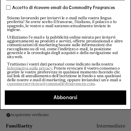
Accetto di ricevere email da Commodity Fragrances
Barbara O.
Stiamo lavorando per inviarvi le e-mail nella vostra lingua
Acquirente verificato
preferita! Se avete scelto il francese, l'italiano, il polacco o lo
spagnolo, le vostre e-mail saranno attualmente inviate in
inglese.
25/04/26
Utilizziamo l'e-mail e la pubblicità online mirata per inviarvi
Valutato
aggiornamenti su prodotti e servizi, offerte promozionali e altre
comunicazioni di marketing basate sulle informazioni che
5
A Fragrance Journey Worth Exploring
raccogliamo su di voi, come l'indirizzo e-mail, la posizione
su
generale e la cronologia degli acquisti e della navigazione sul
5
sito web.
The sample set offers a truly interesting and diverse
stelle
Trattiamo i vostri dati personal come indicato nella nostra
selection of fragrances, making it easy for everyone
Informativa sulla privacy
. Potete revocare il vostro consenso o
gestire le vostre preferenze in qualsiasi momento facendo clic
to find something that suits their personal taste.
sul link di annullamento dell'iscrizione in fondo a una qualsiasi
delle nostre e-mail di marketing, oppure inviandoci un'e-mail a
Each scent feels unique and thoughtfully crafted.
customerserviceeu@commodityfragrances.com
.
Scopri
Leggi di più
Personally, I was most drawn to the Milk and Gold
Abbonarsi
di
fragrances – both stood out with their distinctive
più
character and elegance. I also really enjoyed Moss,
Dustin M.
Acquirente verificato
su
which has a fresh and intriguing scent that feels
questa
both natural and uplifting.
Familiarity
Intermediate