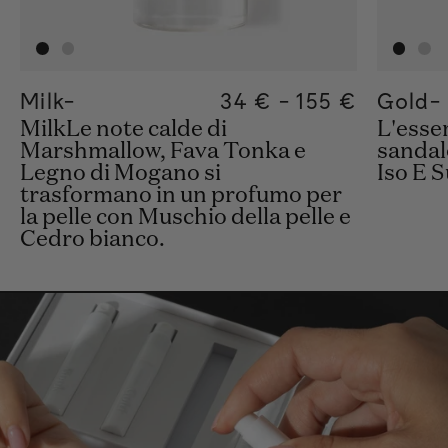
Milk-
Regular price
34 €
-
155 €
Regular pric
155€
Regular pric
34€
Gold-
MilkLe note calde di
L'essen
Marshmallow, Fava Tonka e
sandal
Legno di Mogano si
Iso E S
trasformano in un profumo per
la pelle con Muschio della pelle e
Cedro bianco.