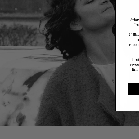
Stiam
l'
Utiliz
o
raccog
Trat
revoc
link