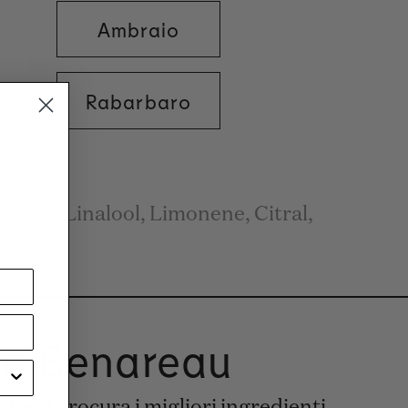
Ambraio
Rabarbaro
Eau, Linalool, Limonene, Citral,
ie Benareau
he si procura i migliori ingredienti