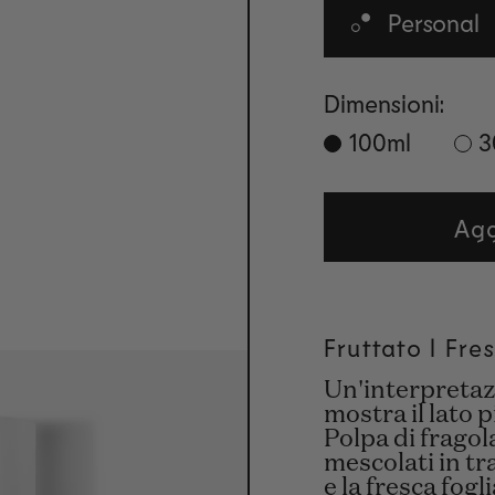
Personal
Dimensioni:
100ml
3
Agg
Fruttato l Fre
Un'interpretazi
mostra il lato p
Polpa di frago
mescolati in t
e la fresca fogli