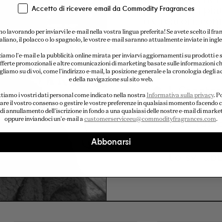
Accetto di ricevere email da Commodity Fragrances
per creare i piat
o Creatori, com
migliori ingred
o lavorando per inviarvi le e-mail nella vostra lingua preferita! Se avete scelto il fra
italiano, il polacco o lo spagnolo, le vostre e-mail saranno attualmente inviate in ingle
innovative ispir
ziamo l'e-mail e la pubblicità online mirata per inviarvi aggiornamenti su prodotti e s
fferte promozionali e altre comunicazioni di marketing basate sulle informazioni c
liamo su di voi, come l'indirizzo e-mail, la posizione generale e la cronologia degli a
e della navigazione sul sito web.
Il Creato
tiamo i vostri dati personal come indicato nella nostra
Informativa sulla privacy
. P
are il vostro consenso o gestire le vostre preferenze in qualsiasi momento facendo cl
 di annullamento dell'iscrizione in fondo a una qualsiasi delle nostre e-mail di marke
L'ispirazi
oppure inviandoci un'e-mail a
customerserviceeu@commodityfragrances.com
.
Abbonarsi
Lo svilup