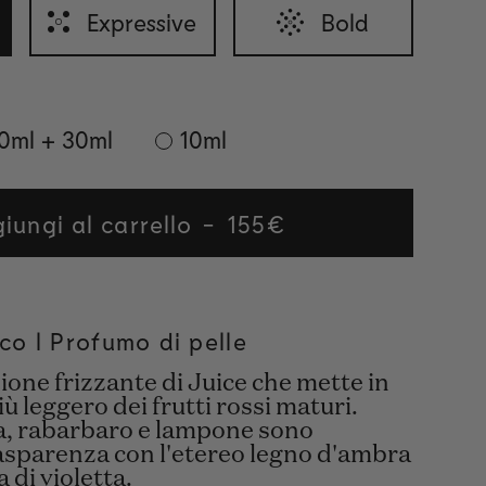
Expressive
Bold
0ml + 30ml
10ml
iungi al carrello
Regular
155€
price
sco l Profumo di pelle
one frizzante di Juice che mette in
iù leggero dei frutti rossi maturi.
la, rabarbaro e lampone sono
rasparenza con l'etereo legno d'ambra
a di violetta.