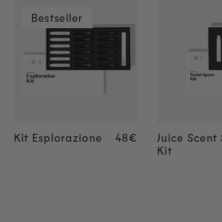
Bestseller
Aggiunta rapida
Aggiunta
Kit Esplorazione
Regular price
48€
Regular price
48€
Juice Scent
Kit