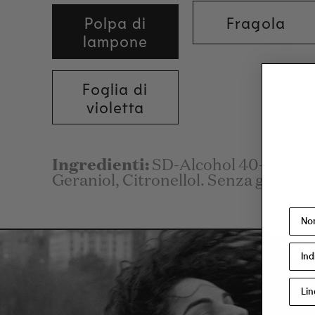
Polpa di
Fragola
lampone
Foglia di
violetta
Ingredienti:
SD-Alcohol 40-B (Alco
Geraniol, Citronellol. Senza genere.