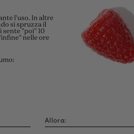
te l'uso. In altre
o si spruzza il
 sente "poi" 10
infine" nelle ore
fumo:
Allora: