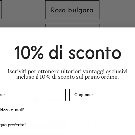
Rosa bulgara
Ciclamino
10% di sconto
hol Denat.), Parfum/Fragrance, Aqua/Water/
Iscriviti per ottenere ulteriori vantaggi esclusivi
incluso il 10% di sconto sul primo ordine.
 Certificato Leaping Bunny.
Nathal
Come uno chef c