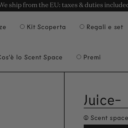
t rewards for shopping with Commodity.Cir
onsegna gratuita per ordini superiori a 135
We ship from the EU: taxes & duties include
ze
Kit Scoperta
Regali e set
Cos'è lo Scent Space
Premi
Juice-
Scent space