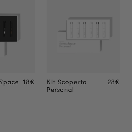
 rapida
Aggiunta rapida
 Space
Regular price
18€
Regular price
18€
Kit Scoperta
Regular
28€
Regular
28€
Personal