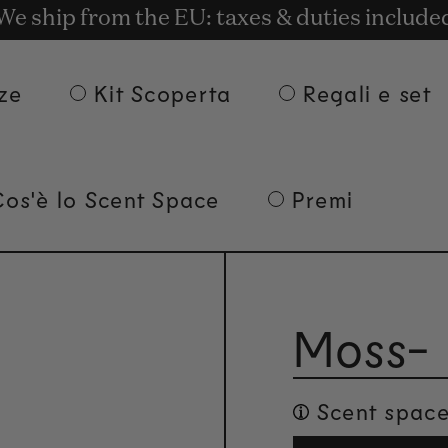
t rewards for shopping with Commodity.Cir
onsegna gratuita per ordini superiori a 135
We ship from the EU: taxes & duties include
ze
Kit Scoperta
Regali e set
Cos'è lo Scent Space
Premi
Moss-
Scent space