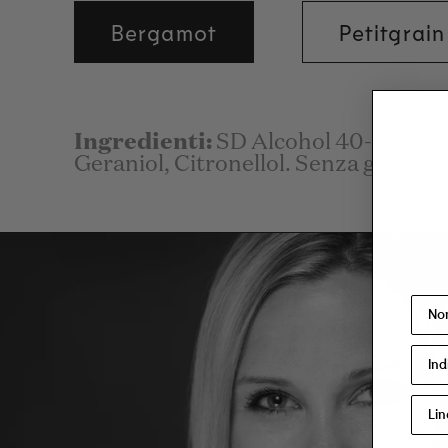
Bergamot
Petitgrain
Ingredienti:
SD Alcohol 40-B (Alco
Geraniol, Citronellol. Senza genere.