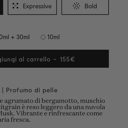
Expressive
Bold
0ml + 30ml
10ml
iungi al carrello
Regular
155€
price
 | Profumo di pelle
 e agrumato di bergamotto, muschio
titgrain è reso leggero da una nuvola
Musk. Vibrante e rinfrescante come
ria fresca.