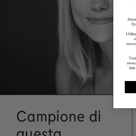
Stiam
l'
Utiliz
o
raccog
Trat
revoc
link
Campione di
questa