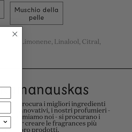
Muschio della
pelle
Eau, Limonene, Linalool, Citral,
 Ramanauskas
he si procura i migliori ingredienti
ti più innovativi, i nostri profumieri -
e li chiamiamo noi - si procurano i
ienti per creare le fragrances più
ate ai loro prodotti.