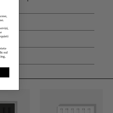
ncese,
re
se.
ervizi,
he
cquisti
one
otete
ic sul
po
ting,