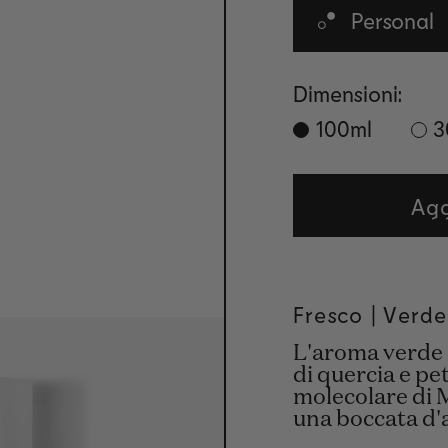
Personal
Dimensioni:
100ml
3
Agg
Fresco |
Verde
L'aroma verde
di quercia e pe
molecolare di 
una boccata d'a