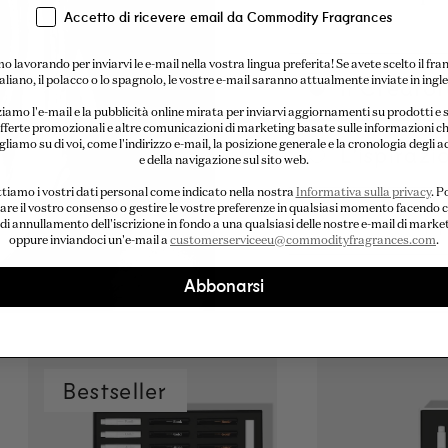
Accetto di ricevere email da Commodity Fragrances
o lavorando per inviarvi le e-mail nella vostra lingua preferita! Se avete scelto il fra
Il Creato
italiano, il polacco o lo spagnolo, le vostre e-mail saranno attualmente inviate in ingle
ziamo l'e-mail e la pubblicità online mirata per inviarvi aggiornamenti su prodotti e s
fferte promozionali e altre comunicazioni di marketing basate sulle informazioni c
liamo su di voi, come l'indirizzo e-mail, la posizione generale e la cronologia degli a
L'ispirazi
e della navigazione sul sito web.
tiamo i vostri dati personal come indicato nella nostra
Informativa sulla privacy
. P
are il vostro consenso o gestire le vostre preferenze in qualsiasi momento facendo cl
Lo svilup
 di annullamento dell'iscrizione in fondo a una qualsiasi delle nostre e-mail di marke
oppure inviandoci un'e-mail a
customerserviceeu@commodityfragrances.com
.
Abbonarsi
Bestseller