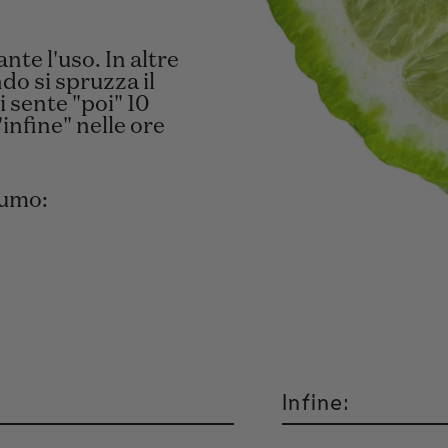
te l'uso. In altre
o si spruzza il
 sente "poi" 10
infine" nelle ore
fumo:
Infine: