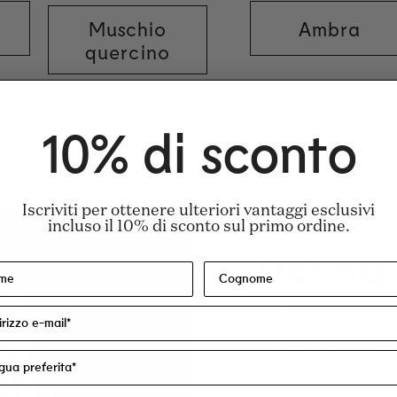
Muschio
Ambra
quercino
hol Denat.), Parfum/Fragranza, Aqua/Acqua/
10% di sconto
 Certificato Leaping Bunny.
Iscriviti per ottenere ulteriori vantaggi esclusivi
incluso il 10% di sconto sul primo ordine.
Donna
Come uno chef c
per creare i piat
o Creatori, com
migliori ingred
innovative ispir