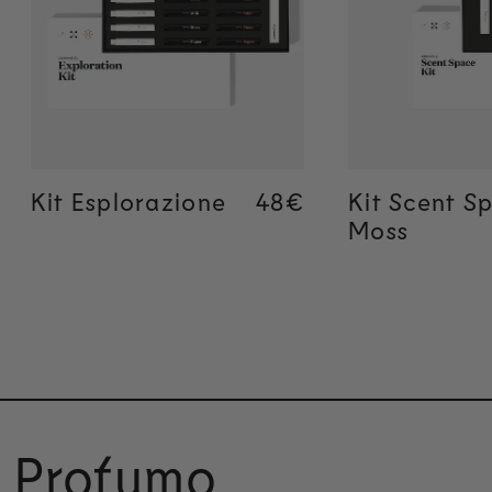
Aggiunta rapida
Aggiunta
Kit Esplorazione
Regular price
48€
Regular price
48€
Kit Scent S
Moss
i Profumo