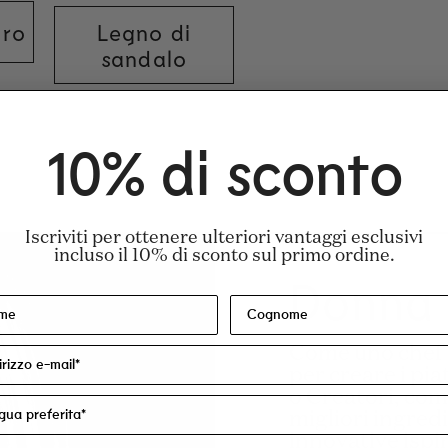
dro
Legno di
sandalo
hol Denat.), Parfum/Fragranza, Aqua/Acqua
10% di sconto
Iscriviti per ottenere ulteriori vantaggi esclusivi
incluso il 10% di sconto sul primo ordine.
Donna
Come uno chef c
per creare i piat
o Creatori, com
migliori ingred
innovative ispir