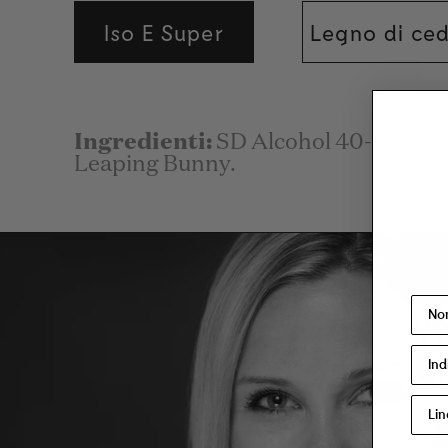
Iso E Super
Legno di ce
Ingredienti:
SD Alcohol 40-B (Alco
Leaping Bunny.