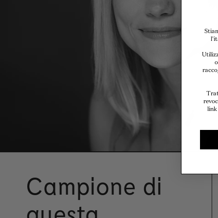
Stiam
l'
Utiliz
o
raccog
Trat
revoc
link
Campione di
questa