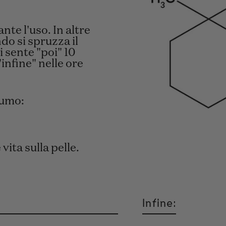
te l'uso. In altre
o si spruzza il
 sente "poi" 10
infine" nelle ore
fumo:
ita sulla pelle.
Infine: