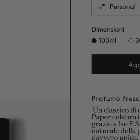
Personal
Dimensioni:
100ml
3
Agg
Profumo fresc
Un classico di 
Paper celebra 
grazie a Iso E 
naturale della 
davvero unica.