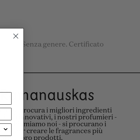
/Eau. Senza genere. Certificato
 Ramanauskas
he si procura i migliori ingredienti
ti più innovativi, i nostri profumieri -
e li chiamiamo noi - si procurano i
ienti per creare le fragrances più
ate ai loro prodotti.