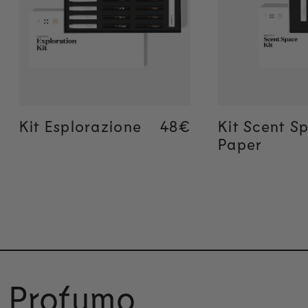
Aggiunta rapida
Aggiunta
Kit Esplorazione
Regular price
48€
Regular price
48€
Kit Scent S
Paper
i Profumo