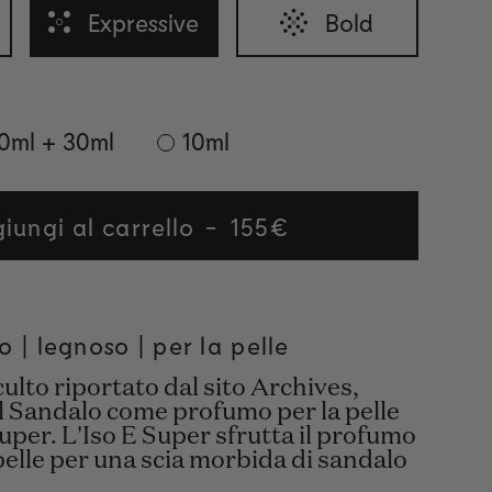
Expressive
Bold
0ml + 30ml
10ml
iungi al carrello
Regular
155€
price
o |
legnoso
| per la pelle
culto riportato dal sito Archives,
il Sandalo come profumo per la pelle
Super. L'Iso E Super sfrutta il profumo
pelle per una scia morbida di sandalo