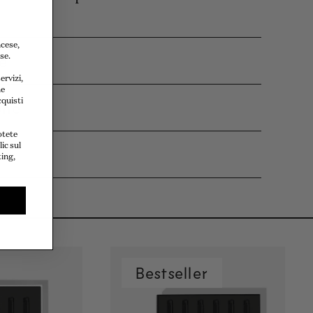
ncese,
re
se.
ervizi,
he
cquisti
one
otete
ic sul
po
ting,
Bestseller