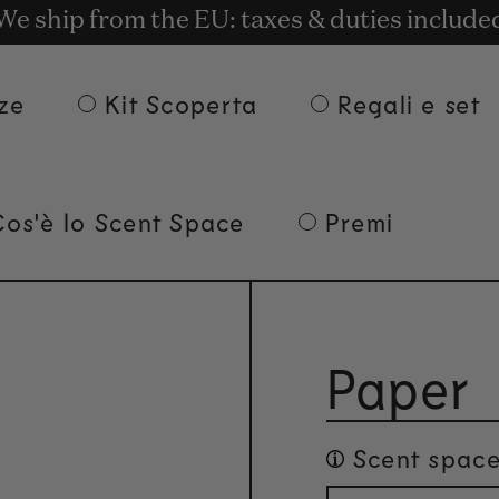
t rewards for shopping with Commodity.Cir
onsegna gratuita per ordini superiori a 135
We ship from the EU: taxes & duties include
ze
Kit Scoperta
Regali e set
Cos'è lo Scent Space
Premi
Paper
Scent space