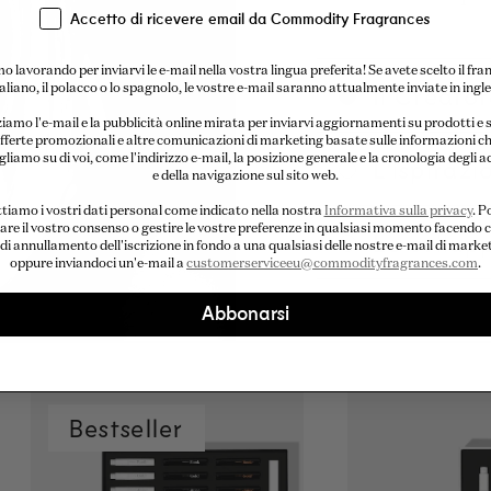
Accetto di ricevere email da Commodity Fragrances
o lavorando per inviarvi le e-mail nella vostra lingua preferita! Se avete scelto il fra
Il Creato
italiano, il polacco o lo spagnolo, le vostre e-mail saranno attualmente inviate in ingle
ziamo l'e-mail e la pubblicità online mirata per inviarvi aggiornamenti su prodotti e s
fferte promozionali e altre comunicazioni di marketing basate sulle informazioni c
liamo su di voi, come l'indirizzo e-mail, la posizione generale e la cronologia degli a
L'ispirazi
e della navigazione sul sito web.
tiamo i vostri dati personal come indicato nella nostra
Informativa sulla privacy
. P
are il vostro consenso o gestire le vostre preferenze in qualsiasi momento facendo cl
Lo svilup
 di annullamento dell'iscrizione in fondo a una qualsiasi delle nostre e-mail di marke
oppure inviandoci un'e-mail a
customerserviceeu@commodityfragrances.com
.
Abbonarsi
Bestseller